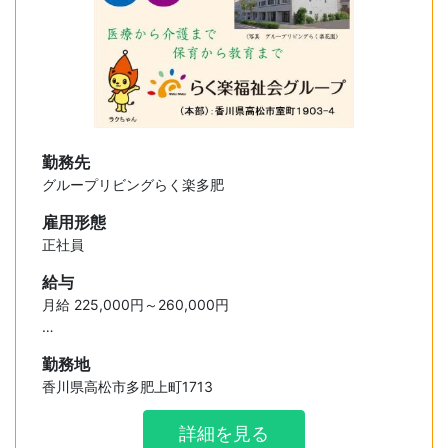
勤務先
グループリビングらく楽多肥
雇用形態
正社員
給与
月給 225,000円～260,000円
【内訳】
勤務地
基本給 160,000円～180,000円
香川県高松市多肥上町1713
資格手当 10,000円
業務手当 25,000円～30,000円
詳細を見る
特別手当 30,000円～40,000円