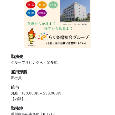
勤務先
グループリビングらく楽多肥
雇用形態
正社員
給与
月給 180,000円～233,000円
【内訳】
・基本給 148,000円～158,000円
勤務地
・特別手当 20,000円～ 30,000円
香川県高松市多肥上町1713