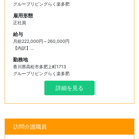
グループリビングらく楽多肥
雇用形態
正社員
給与
月給222,000円～260,000円
【内訳】
・基本給 160,000円～180,000円
勤務地
・資格手当 7,000～10,000円
香川県高松市多肥上町1713
・特別手当 30,000円～40,000円
グループリビングらく楽多肥
・業務手当 25,000円～30,000円
詳細を見る
訪問介護職員