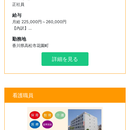
正社員
給与
月給 225,000円～260,000円
【内訳】
・基本給 160,000円～180,000円
勤務地
・資格手当 10,000円～ 10,000円
香川県高松市花園町
・業務手当 25,000円～ 30,000円
・特別手当 30,000円～ 40,000円
詳細を見る
※資格と実務経験に応じた賃金となります。
・夜勤手当 5,000円～/回
看護職員