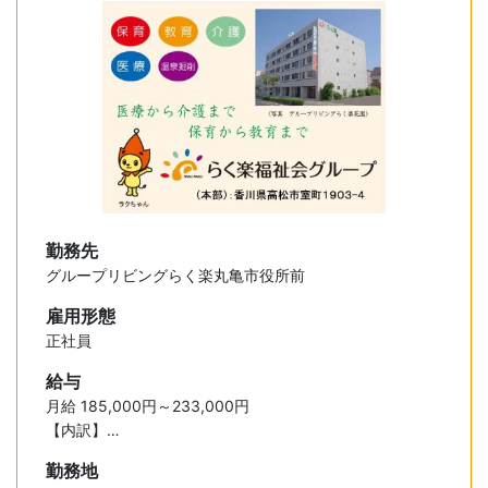
勤務先
グループリビングらく楽丸亀市役所前
雇用形態
正社員
給与
月給 185,000円～233,000円
【内訳】
基本給 148,000円～158,000円
勤務地
資格手当 5,000円～ 10,000円