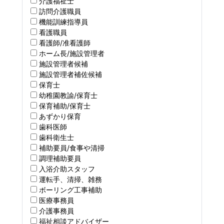
介護福祉士
訪問介護職員
機能訓練指導員
看護職員
看護師/准看護師
ホーム長/施設管理者
施設管理者候補
施設管理者補佐候補
保育士
幼稚園教諭/保育士
保育補助/保育士
あずかり保育
歯科医師
歯科衛生士
補助要員/食事や清掃
調理補助要員
入浴介助スタッフ
運転手、清掃、雑務
ボーリング工事補助
医療事務員
介護事務員
福祉相談アドバイザー