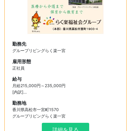
勤務先
グループリビングらく楽一宮
雇用形態
正社員
給与
月給215,000円～235,000円
[内訳]
基本給 200,000円
勤務地
業務手当 10,000円～30,000円
香川県高松市一宮町1570
特別手当 5,000円～ 5,000円
グループリビングらく楽一宮
詳細を見る